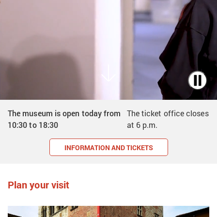
The museum is open today from
The ticket office closes
10:30
to
18:30
at
6 p.m.
INFORMATION AND TICKETS
Plan your visit