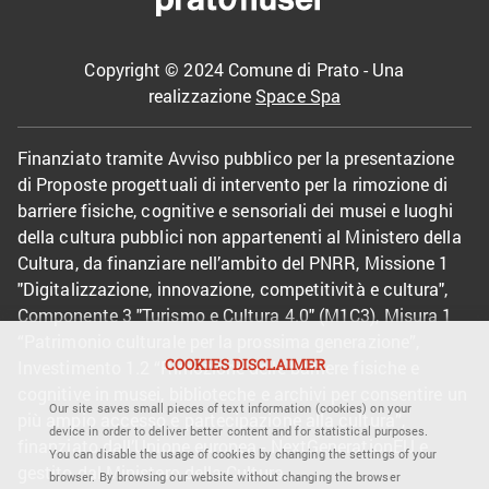
Copyright © 2024 Comune di Prato - Una
realizzazione
Space Spa
Finanziato tramite Avviso pubblico per la presentazione
di Proposte progettuali di intervento per la rimozione di
barriere fisiche, cognitive e sensoriali dei musei e luoghi
della cultura pubblici non appartenenti al Ministero della
Cultura, da finanziare nell’ambito del PNRR, Missione 1
"Digitalizzazione, innovazione, competitività e cultura",
Componente 3 "Turismo e Cultura 4.0" (M1C3), Misura 1
“Patrimonio culturale per la prossima generazione”,
COOKIES DISCLAIMER
Investimento 1.2 “Rimozione delle barriere fisiche e
cognitive in musei, biblioteche e archivi per consentire un
Our site saves small pieces of text information (cookies) on your
più ampio accesso e partecipazione alla cultura”,
device in order to deliver better content and for statistical purposes.
finanziato dall’Unione europea - NextGenerationEU e
You can disable the usage of cookies by changing the settings of your
gestito dal Ministero della Cultura.
browser. By browsing our website without changing the browser